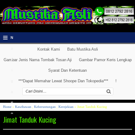
≡
N
a
Kontak Kami
Batu Mustika Asli
v
Gambar Jenis Nama Tombak Tosan Aji
Gambar Pamor Keris Lengkap
i
Syarat Dan Ketentuan
***Dapat Memahar Lewat Shoope Dan Tokopedia***
!
g
a
ti
Home
»
Kawibawan
,
Keberuntungan
,
Kerejekian
» Jimat Tanduk Kucing
o
Jimat Tanduk Kucing
n