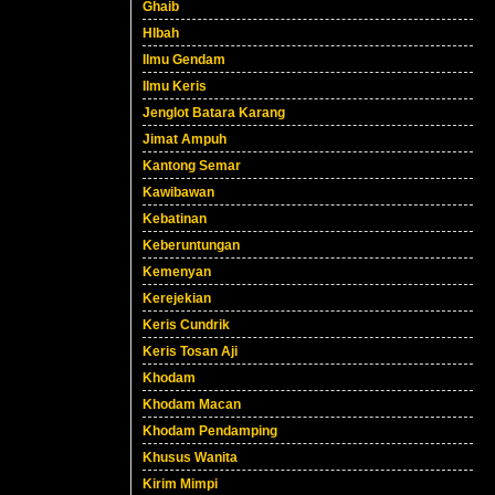
Ghaib
HIbah
Ilmu Gendam
Ilmu Keris
Jenglot Batara Karang
Jimat Ampuh
Kantong Semar
Kawibawan
Kebatinan
Keberuntungan
Kemenyan
Kerejekian
Keris Cundrik
Keris Tosan Aji
Khodam
Khodam Macan
Khodam Pendamping
Khusus Wanita
Kirim Mimpi