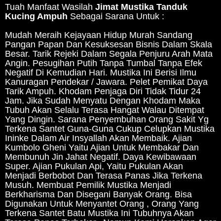
Tuah Manfaat Wasilah
Jimat Mustika Tanduk
Kucing Ampuh
Sebagai Sarana Untuk :
Mudah Meraih Kejayaan Hidup Murah Sandang
Pangan Papan Dan Kesuksesan Bisnis Dalam Skala
Besar. Tarik Rejeki Dalam Segala Penjuru Arah Mata
Angin. Pesugihan Putih Tanpa Tumbal Tanpa Efek
Negatif Di Kemudian Hari. Mustika Ini Berisi Ilmu
Kanuragan Pendekar / Jawara. Pelet Pemikat Daya
Tarik Ampuh. Khodam Penjaga Diri Tidak Tidur 24
Jam. Jika Sudah Menyatu Dengan Khodam Maka
Tubuh Akan Selalu Terasa Hangat Walau Ditempat
Yang Dingin. Sarana Penyembuhan Orang Sakit Yg
Terkena Santet Guna-Guna Cukup Celupkan Mustika
Ininke Dalam Air Insyallah Akan Membaik. Ajian
Kumbolo Gheni Yaitu Ajian Untuk Membakar Dan
Membunuh Jin Jahat Negatif. Daya Kewibawaan
Super. Ajian Pukulan Api, Yaitu Pukulan Akan
Menjadi Berbobot Dan Terasa Panas Jika Terkena
Musuh. Membuat Pemilik Mustika Menjadi
Berkharisma Dan Disegani Banyak Orang. Bisa
Digunakan Untuk Menyantet Orang , Orang Yang
Terkena Santet Batu Mustika Ini Tubuhnya Akan