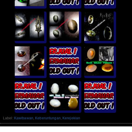
Label:
Kawibawan
,
Keberuntungan
,
Kerejekian