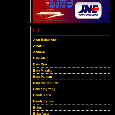
LABEL
Akar Bahar Asli
Amalan
Asmara
Batu Alam
Batu Giok
Batu Mustika
Batu Pandan
Batu Puser Bumi
Batu Ying Yang
Benda Antik
Benda Bertuah
Buhur
Buka Aura