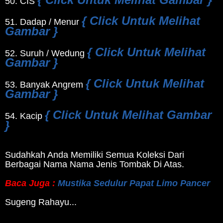
50. CIS
{ Click Untuk Melihat
51. Dadap / Menur
Gambar }
{ Click Untuk Melihat
52. Suruh / Wedung
Gambar }
{ Click Untuk Melihat
53. Banyak Angrem
Gambar }
{ Click Untuk Melihat Gambar
54. Kacip
}
Sudahkah Anda Memiliki Semua Koleksi Dari
Berbagai Nama Nama Jenis Tombak Di Atas.
Baca Juga :
Mustika Sedulur Papat Limo Pancer
Sugeng Rahayu...