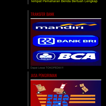
Tempat Pemaharan Benda Bertuah Lengkap
TRANSFER BANK
Dapat Lewat TOKOPEDIA !!!
JASA PENGIRIMAN