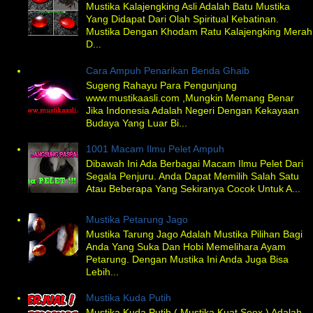
Mustika Kalajengking Asli Adalah Batu Mustika
Yang Didapat Dari Olah Spiritual Kebatinan.
Mustika Dengan Khodam Ratu Kalajengking Merah
D...
Cara Ampuh Penarikan Benda Ghaib
Sugeng Rahayu Para Pengunjung
www.mustikaasli.com ,Mungkin Memang Benar
Jika Indonesia Adalah Negeri Dengan Kekayaan
Budaya Yang Luar Bi...
1001 Macam Ilmu Pelet Ampuh
Dibawah Ini Ada Berbagai Macam Ilmu Pelet Dari
Segala Penjuru. Anda Dapat Memilih Salah Satu
Atau Beberapa Yang Sekiranya Cocok Untuk A...
Mustika Petarung Jago
Mustika Tarung Jago Adalah Mustika Pilihan Bagi
Anda Yang Suka Dan Hobi Memelihara Ayam
Petarung. Dengan Mustika Ini Anda Juga Bisa
Lebih...
Mustika Kuda Putih
Mustika Kuda Putih ( Mustika Kuat Seex ) Adalah