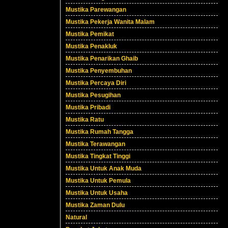
Mustika Parewangan
Mustika Pekerja Wanita Malam
Mustika Pemikat
Mustika Penakluk
Mustika Penarikan Ghaib
Mustika Penyembuhan
Mustika Percaya Diri
Mustika Pesugihan
Mustika Pribadi
Mustika Ratu
Mustika Rumah Tangga
Mustika Terawangan
Mustika Tingkat Tinggi
Mustika Untuk Anak Muda
Mustika Untuk Pemula
Mustika Untuk Usaha
Mustika Zaman Dulu
Natural