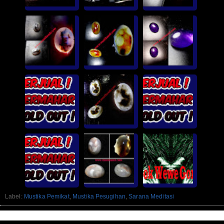
Label:
Mustika Pemikat
,
Mustika Pesugihan
,
Sarana Meditasi