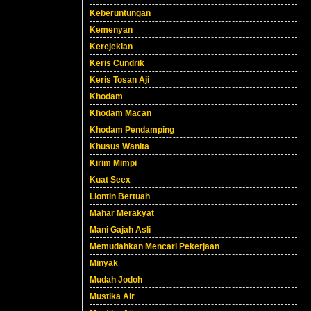
Keberuntungan
Kemenyan
Kerejekian
Keris Cundrik
Keris Tosan Aji
Khodam
Khodam Macan
Khodam Pendamping
Khusus Wanita
Kirim Mimpi
Kuat Seex
Liontin Bertuah
Mahar Merakyat
Mani Gajah Asli
Memudahkan Mencari Pekerjaan
Minyak
Mudah Jodoh
Mustika Air