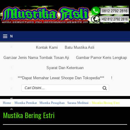
≡
N
a
Kontak Kami
Batu Mustika Asli
v
Gambar Jenis Nama Tombak Tosan Aji
Gambar Pamor Keris Lengkap
i
Syarat Dan Ketentuan
***Dapat Memahar Lewat Shoope Dan Tokopedia***
!
g
a
ti
Home
»
Mustika Pemikat
,
Mustika Pesugihan
,
Sarana Meditasi
» Mustika Bering Estri
o
Mustika Bering Estri
n