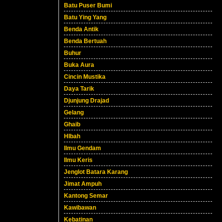
Batu Puser Bumi
Batu Ying Yang
Benda Antik
Benda Bertuah
Buhur
Buka Aura
Cincin Mustika
Daya Tarik
Djunjung Drajad
Gelang
Ghaib
HIbah
Ilmu Gendam
Ilmu Keris
Jenglot Batara Karang
Jimat Ampuh
Kantong Semar
Kawibawan
Kebatinan