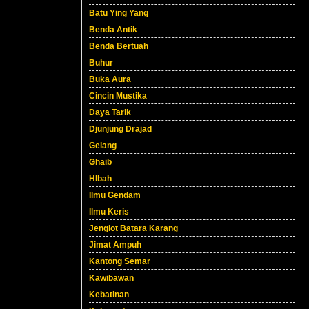
Batu Ying Yang
Benda Antik
Benda Bertuah
Buhur
Buka Aura
Cincin Mustika
Daya Tarik
Djunjung Drajad
Gelang
Ghaib
HIbah
Ilmu Gendam
Ilmu Keris
Jenglot Batara Karang
Jimat Ampuh
Kantong Semar
Kawibawan
Kebatinan