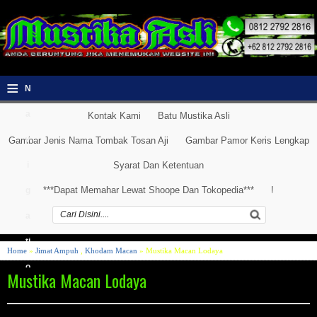
≡
N
a
Kontak Kami
Batu Mustika Asli
v
Gambar Jenis Nama Tombak Tosan Aji
Gambar Pamor Keris Lengkap
i
Syarat Dan Ketentuan
***Dapat Memahar Lewat Shoope Dan Tokopedia***
!
g
a
ti
Home
»
Jimat Ampuh
,
Khodam Macan
» Mustika Macan Lodaya
o
Mustika Macan Lodaya
n