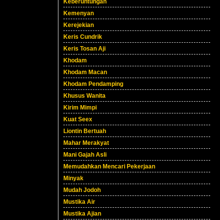
Keberuntungan
Kemenyan
Kerejekian
Keris Cundrik
Keris Tosan Aji
Khodam
Khodam Macan
Khodam Pendamping
Khusus Wanita
Kirim Mimpi
Kuat Seex
Liontin Bertuah
Mahar Merakyat
Mani Gajah Asli
Memudahkan Mencari Pekerjaan
Minyak
Mudah Jodoh
Mustika Air
Mustika Ajian