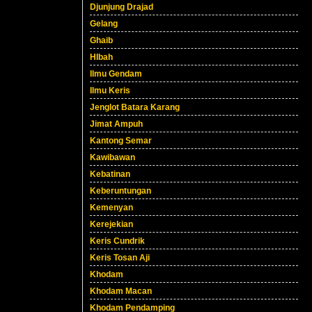
Djunjung Drajad
Gelang
Ghaib
HIbah
Ilmu Gendam
Ilmu Keris
Jenglot Batara Karang
Jimat Ampuh
Kantong Semar
Kawibawan
Kebatinan
Keberuntungan
Kemenyan
Kerejekian
Keris Cundrik
Keris Tosan Aji
Khodam
Khodam Macan
Khodam Pendamping