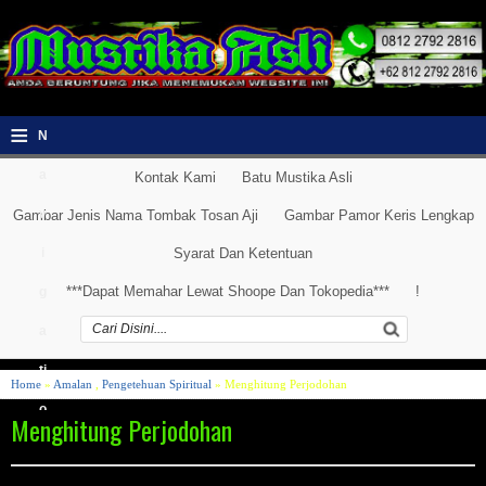
≡
N
a
Kontak Kami
Batu Mustika Asli
v
Gambar Jenis Nama Tombak Tosan Aji
Gambar Pamor Keris Lengkap
i
Syarat Dan Ketentuan
***Dapat Memahar Lewat Shoope Dan Tokopedia***
!
g
a
ti
Home
»
Amalan
,
Pengetehuan Spiritual
» Menghitung Perjodohan
o
Menghitung Perjodohan
n