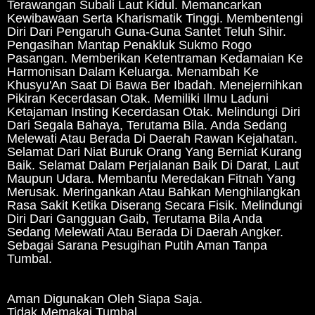
Terawangan Subali Laut Kidul. Memancarkan
Kewibawaan Serta Kharismatik Tinggi. Membentengi
Diri Dari Pengaruh Guna-Guna Santet Teluh Sihir.
Pengasihan Mantap Penakluk Sukmo Rogo
Pasangan. Memberikan Ketentraman Kedamaian Ke
Harmonisan Dalam Keluarga. Menambah Ke
Khusyu'An Saat Di Bawa Ber Ibadah. Menejernihkan
Pikiran Kecerdasan Otak. Memiliki Ilmu Laduni
Ketajaman Insting Kecerdasan Otak. Melindungi Diri
Dari Segala Bahaya, Terutama Bila. Anda Sedang
Melewati Atau Berada Di Daerah Rawan Kejahatan.
Selamat Dari Niat Buruk Orang Yang Berniat Kurang
Baik. Selamat Dalam Perjalanan Baik Di Darat, Laut
Maupun Udara. Membantu Meredakan Fitnah Yang
Merusak. Meringankan Atau Bahkan Menghilangkan
Rasa Sakit Ketika Diserang Secara Fisik. Melindungi
Diri Dari Gangguan Gaib, Terutama Bila Anda
Sedang Melewati Atau Berada Di Daerah Angker.
Sebagai Sarana Pesugihan Putih Aman Tanpa
Tumbal.
Aman Digunakan Oleh Siapa Saja.
Tidak Memakai Tumbal.