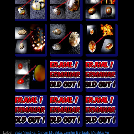
Label:
Batu Mustika
,
Cincin Mustika
,
Liontin Bertuah
,
Mustika Air