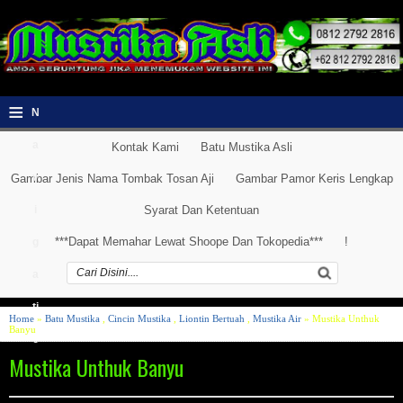
≡
N
a
Kontak Kami
Batu Mustika Asli
v
Gambar Jenis Nama Tombak Tosan Aji
Gambar Pamor Keris Lengkap
i
Syarat Dan Ketentuan
***Dapat Memahar Lewat Shoope Dan Tokopedia***
!
g
a
ti
Home
»
Batu Mustika
,
Cincin Mustika
,
Liontin Bertuah
,
Mustika Air
» Mustika Unthuk
Banyu
o
Mustika Unthuk Banyu
n