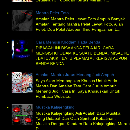
Sediakan 3 Potongan Kertas Merah, T...
Mantra Pelet Foto
Amalan Mantra Pelet Lewat Foto Ampuh Banyak
Amalan Tentang Mantra Pelet Lewat Foto, Ajian
Pelet, Doa Pelet Ataupun Ilmu Pengasihan L...
Cara Mengisi Khodam Pada Benda
DIBAWAH INI BISA ANDA PELAJARI CARA
MENGISI KHODAM KE SUATU BENDA , MISAL KE
: BATU AKIK , BATU PERMATA , KERIS ATAUPUN
BENDA BENDA...
Amalan Mantra Jurus Menang Judi Ampuh
Saya Akan Membagikan Khusus Untuk Anda
Mantra Dan Amalan Tata Cara Jurus Ampuh
Menang Judi. Cara Ini Saya Khususkan Untuk
Pembaca Website...
Mustika Kalajengking
Mustika Kalajengking Asli Adalah Batu Mustika
Yang Didapat Dari Olah Spiritual Kebatinan.
Mustika Dengan Khodam Ratu Kalajengking Merah
D...