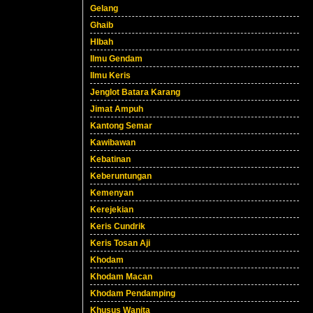
Gelang
Ghaib
HIbah
Ilmu Gendam
Ilmu Keris
Jenglot Batara Karang
Jimat Ampuh
Kantong Semar
Kawibawan
Kebatinan
Keberuntungan
Kemenyan
Kerejekian
Keris Cundrik
Keris Tosan Aji
Khodam
Khodam Macan
Khodam Pendamping
Khusus Wanita