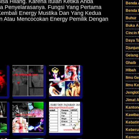
a Hilang. Karena Itulah Ketika Anda
Benda 
a Penyelarasanya. Fungsi Yang Pertama
Benda 
embali Energy Mustika Dan Yang Kedua
Buhur
n Atau Mencocokan Energy Pemilik Dengan
Buka A
Cincin 
Daya Ta
Djunjun
Gelang
Ghaib
HIbah
Ilmu G
Ilmu Ke
Jenglot
Jimat 
Kanton
Kawib
Kebati
Keberu
Kemen