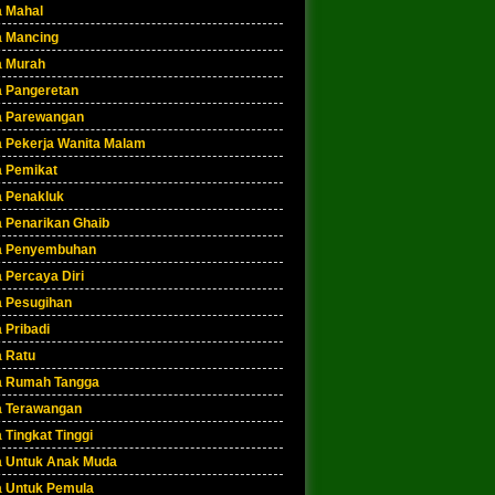
a Mahal
a Mancing
a Murah
a Pangeretan
a Parewangan
a Pekerja Wanita Malam
a Pemikat
a Penakluk
a Penarikan Ghaib
a Penyembuhan
 Percaya Diri
a Pesugihan
 Pribadi
a Ratu
a Rumah Tangga
a Terawangan
 Tingkat Tinggi
a Untuk Anak Muda
a Untuk Pemula