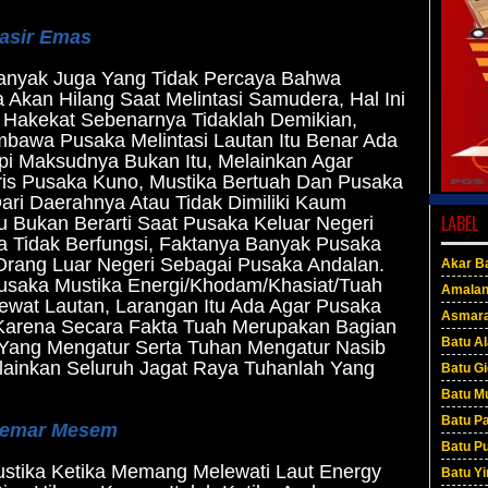
asir Emas
anyak Juga Yang Tidak Percaya Bahwa
 Akan Hilang Saat Melintasi Samudera, Hal Ini
 Hakekat Sebenarnya Tidaklah Demikian,
awa Pusaka Melintasi Lautan Itu Benar Ada
pi Maksudnya Bukan Itu, Melainkan Agar
ris Pusaka Kuno, Mustika Bertuah Dan Pusaka
ari Daerahnya Atau Tidak Dimiliki Kaum
LABEL
u Bukan Berarti Saat Pusaka Keluar Negeri
a Tidak Berfungsi, Faktanya Banyak Pusaka
 Orang Luar Negeri Sebagai Pusaka Andalan.
Akar Ba
Pusaka Mustika Energi/Khodam/Khasiat/Tuah
Amala
ewat Lautan, Larangan Itu Ada Agar Pusaka
Asmar
, Karena Secara Fakta Tuah Merupakan Bagian
Batu A
 Yang Mengatur Serta Tuhan Mengatur Nasib
lainkan Seluruh Jagat Raya Tuhanlah Yang
Batu G
Batu M
Batu P
Semar Mesem
Batu P
tika Ketika Memang Melewati Laut Energy
Batu Yi