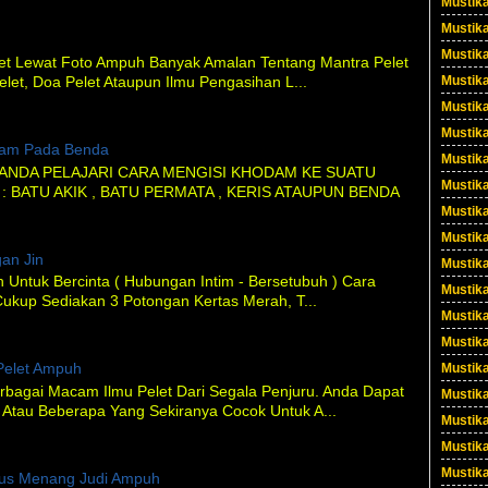
Mustik
Mustik
Mustika
et Lewat Foto Ampuh Banyak Amalan Tentang Mantra Pelet
Mustik
elet, Doa Pelet Ataupun Ilmu Pengasihan L...
Mustika
Mustika
dam Pada Benda
Mustik
A ANDA PELAJARI CARA MENGISI KHODAM KE SUATU
Mustik
 : BATU AKIK , BATU PERMATA , KERIS ATAUPUN BENDA
Mustik
Mustika
an Jin
Mustik
 Untuk Bercinta ( Hubungan Intim - Bersetubuh ) Cara
Mustik
ukup Sediakan 3 Potongan Kertas Merah, T...
Mustik
Mustik
Pelet Ampuh
Mustika
rbagai Macam Ilmu Pelet Dari Segala Penjuru. Anda Dapat
Mustik
 Atau Beberapa Yang Sekiranya Cocok Untuk A...
Mustik
Mustik
Mustik
rus Menang Judi Ampuh