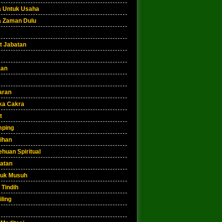
a Untuk Usaha
a Zaman Dulu
t Jabatan
aan
aran
a Cakra
t
ping
ihan
huan Spiritual
atan
uk Musuh
 Tindih
iling