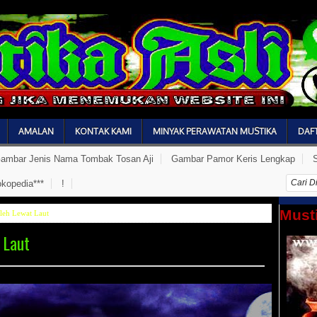
AMALAN
KONTAK KAMI
MINYAK PERAWATAN MUSTIKA
DAF
ambar Jenis Nama Tombak Tosan Aji
Gambar Pamor Keris Lengkap
kopedia***
!
Musti
leh Lewat Laut
 Laut