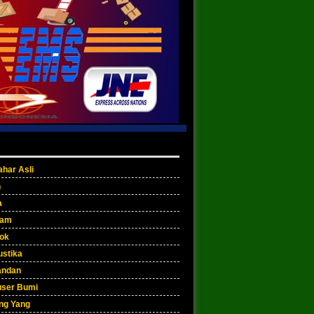
har Asli
n
a
lam
iok
ustika
andan
user Bumi
ng Yang