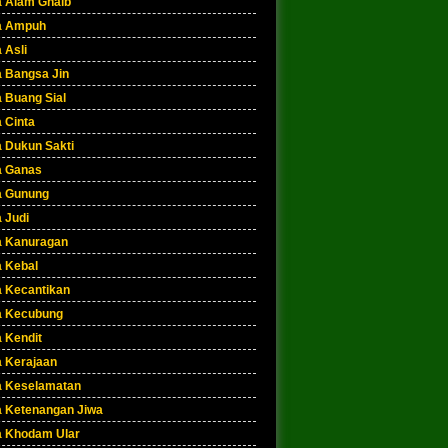
a Alam Ghaib
a Ampuh
 Asli
a Bangsa Jin
 Buang Sial
 Cinta
a Dukun Sakti
a Ganas
a Gunung
 Judi
a Kanuragan
a Kebal
a Kecantikan
a Kecubung
 Kendit
a Kerajaan
a Keselamatan
a Ketenangan Jiwa
a Khodam Ular