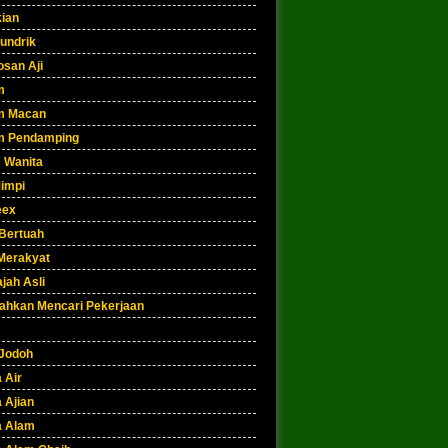
kian
undrik
osan Aji
m
m Macan
m Pendamping
 Wanita
Mimpi
eex
 Bertuah
Merakyat
jah Asli
hkan Mencari Pekerjaan
Jodoh
 Air
 Ajian
a Alam