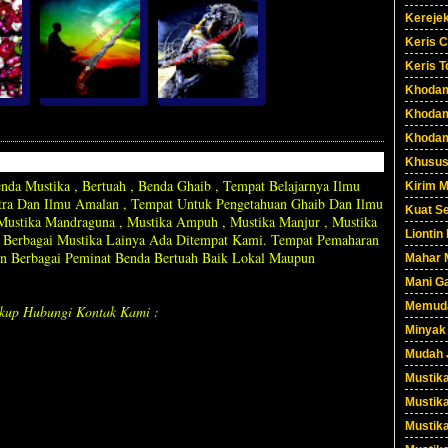
Kereje
Keris C
Keris T
Khoda
Khoda
Khoda
Khusus
da Mustika , Bertuah , Benda Ghaib , Tempat Belajarnya Ilmu
Kirim 
ntra Dan Ilmu Amalan , Tempat Untuk Pengetahuan Ghaib Dan Ilmu
Kuat S
, Mustika Mandraguna , Mustika Ampuh , Mustika Manjur , Mustika
Liontin
an Berbagai Mustika Lainya Ada Ditempat Kami. Tempat Pemaharan
n Berbagai Peminat Benda Bertuah Baik Lokal Maupun
Mahar 
Mani Ga
Memuda
kup Hubungi Kontak Kami :
Minyak
Mudah 
Mustika
Mustika
Mustik