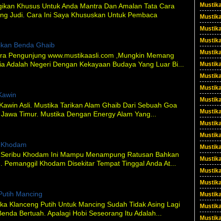
Mustik
kan Khusus Untuk Anda Mantra Dan Amalan Tata Cara
g Judi. Cara Ini Saya Khususkan Untuk Pembaca
Mustik
Mustik
Mustik
ikan Benda Ghaib
Mustik
ra Pengunjung www.mustikaasli.com ,Mungkin Memang
ia Adalah Negeri Dengan Kekayaan Budaya Yang Luar Bi...
Mustik
Mustik
Mustik
 Kawin
Mustik
i Kawin Asli. Mustika Tarikan Alam Ghaib Dari Sebuah Goa
Mustik
 Jawa Timur. Mustika Dengan Energy Alam Yang...
Mustika
Mustik
l Khodam
Mustika
l Seribu Khodam Ini Mampu Menampung Ratusan Bahkan
Mustik
 Pemanggil Khodam Disekitar Tempat Tinggal Anda At...
Mustik
Mustik
Putih Mancing
Mustika
ka Klanceng Putih Untuk Mancing Sudah Tidak Asing Lagi
Mustik
Benda Bertuah. Apalagi Hobi Seseorang Itu Adalah...
Mustik