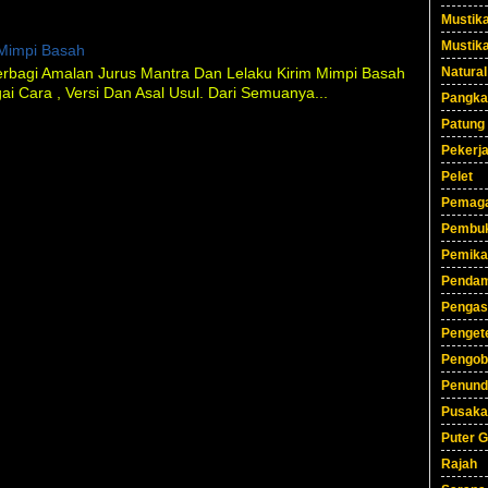
Mustik
Mustik
Mimpi Basah
erbagi Amalan Jurus Mantra Dan Lelaku Kirim Mimpi Basah
Natural
i Cara , Versi Dan Asal Usul. Dari Semuanya...
Pangka
Patung
Pekerj
Pelet
Pemag
Pembuk
Pemika
Pendam
Pengas
Pengete
Pengob
Penund
Pusaka
Puter G
Rajah