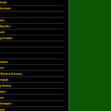
Antik
Bertuah
ura
Mustika
rik
g Drajad
endam
ris
 Batara Karang
Ampuh
g Semar
awan
nan
ntungan
yan