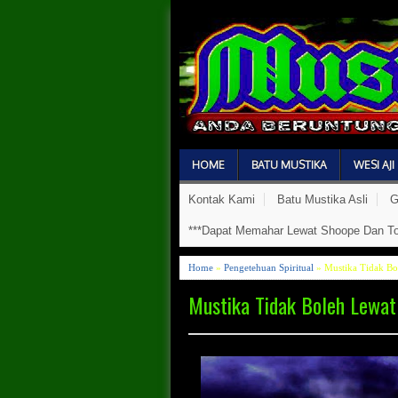
HOME
BATU MUSTIKA
WESI AJI
Kontak Kami
Batu Mustika Asli
G
***Dapat Memahar Lewat Shoope Dan To
Home
»
Pengetehuan Spiritual
» Mustika Tidak Bo
Mustika Tidak Boleh Lewat