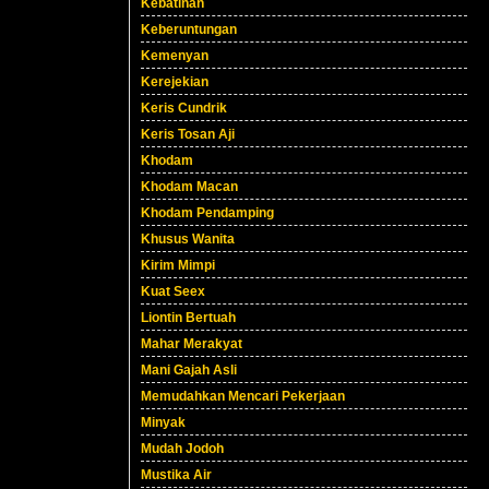
Kebatinan
Keberuntungan
Kemenyan
Kerejekian
Keris Cundrik
Keris Tosan Aji
Khodam
Khodam Macan
Khodam Pendamping
Khusus Wanita
Kirim Mimpi
Kuat Seex
Liontin Bertuah
Mahar Merakyat
Mani Gajah Asli
Memudahkan Mencari Pekerjaan
Minyak
Mudah Jodoh
Mustika Air