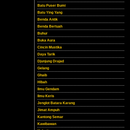
Batu Puser Bumi
Batu Ying Yang
Benda Antik
Benda Bertuah
Buhur
Buka Aura
Cincin Mustika
Daya Tarik
Djunjung Drajad
Gelang
Ghaib
HIbah
Ilmu Gendam
Ilmu Keris
Jenglot Batara Karang
Jimat Ampuh
Kantong Semar
Kawibawan