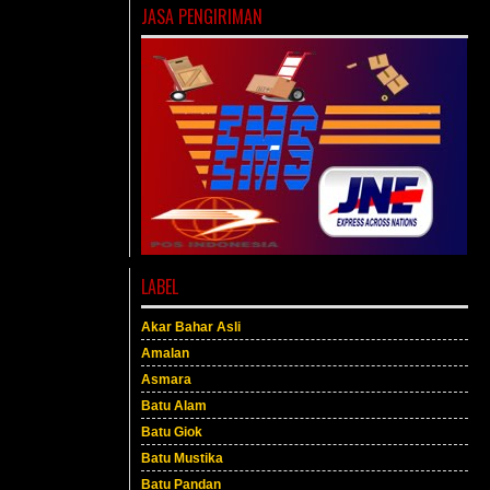
JASA PENGIRIMAN
LABEL
Akar Bahar Asli
Amalan
Asmara
Batu Alam
Batu Giok
Batu Mustika
Batu Pandan