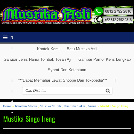
≡
N
a
Kontak Kami
Batu Mustika Asli
v
Gambar Jenis Nama Tombak Tosan Aji
Gambar Pamor Keris Lengkap
i
Syarat Dan Ketentuan
***Dapat Memahar Lewat Shoope Dan Tokopedia***
!
g
a
ti
Home
»
Khodam Macan
,
Mustika Murah
,
Pembuka Cakra
,
Susuk
» Mustika Singo Ireng
o
Mustika Singo Ireng
n