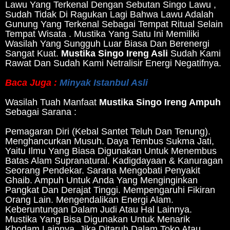
Lawu Yang Terkenal Dengan Sebutan Singo Lawu ,
Sudah Tidak Di Ragukan Lagi Bahwa Lawu Adalah
Gunung Yang Terkenal Sebagai Tempat Ritual Selain
Tempat Wisata . Mustika Yang Satu Ini Memiliki
Wasilah Yang Sungguh Luar Biasa Dan Berenergi
Sangat Kuat.
Mustika Singo Ireng Asli
Sudah Kami
Rawat Dan Sudah Kami Netralisir Energi Negatifnya.
Baca Juga :
Minyak Istanbul Asli
Wasilah Tuah Manfaat
Mustika Singo Ireng Ampuh
Sebagai Sarana :
Pemagaran Diri (Kebal Santet Teluh Dan Tenung).
Menghancurkan Musuh. Daya Tembus Sukma Jati,
Yaitu Ilmu Yang Biasa Digunakan Untuk Menembus
Batas Alam Supranatural. Kadigdayaan & Kanuragan
Seorang Pendekar. Sarana Mengobati Penyakit
Ghaib. Ampuh Untuk Anda Yang Menginginkan
Pangkat Dan Derajat Tinggi. Mempengaruhi Fikiran
Orang Lain. Mengendalikan Energi Alam.
Keberuntungan Dalam Judi Atau Hal Lainnya.
Mustika Yang Bisa Digunakan Untuk Menarik
Khodam Lainnya. Jika Ditaruh Dalam Toko Atau