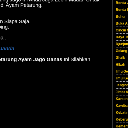
Benda 
di Ayam Petarung.
Benda 
Buhur
 Siapa Saja.
Buka A
ing.
Cincin 
al.
Daya Ta
Djunjun
 Janda
Gelang
Ghaib
etarung Ayam Jago Ganas
Ini Silahkan
HIbah
Ilmu G
Ilmu Ke
Jenglot
Jimat 
Kanton
Kawib
Kebati
Keberu
Kemen