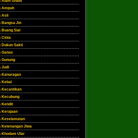
a Alam Ghaib
a Ampuh
 Asli
a Bangsa Jin
 Buang Sial
 Cinta
a Dukun Sakti
a Ganas
a Gunung
 Judi
a Kanuragan
a Kebal
a Kecantikan
a Kecubung
 Kendit
a Kerajaan
a Keselamatan
a Ketenangan Jiwa
a Khodam Ular