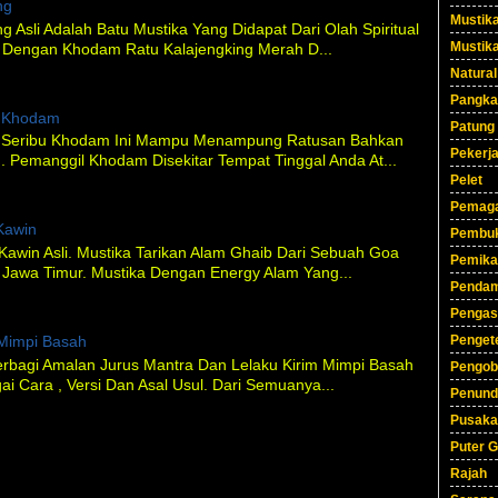
ng
Mustik
g Asli Adalah Batu Mustika Yang Didapat Dari Olah Spiritual
Mustik
a Dengan Khodam Ratu Kalajengking Merah D...
Natural
Pangka
l Khodam
Patung
l Seribu Khodam Ini Mampu Menampung Ratusan Bahkan
Pekerj
 Pemanggil Khodam Disekitar Tempat Tinggal Anda At...
Pelet
Pemag
 Kawin
Pembuk
i Kawin Asli. Mustika Tarikan Alam Ghaib Dari Sebuah Goa
Pemika
 Jawa Timur. Mustika Dengan Energy Alam Yang...
Pendam
Pengas
Mimpi Basah
Pengete
erbagi Amalan Jurus Mantra Dan Lelaku Kirim Mimpi Basah
Pengob
i Cara , Versi Dan Asal Usul. Dari Semuanya...
Penund
Pusaka
Puter G
Rajah