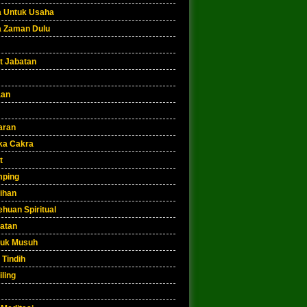
a Untuk Usaha
a Zaman Dulu
t Jabatan
aan
aran
a Cakra
t
ping
ihan
huan Spiritual
atan
uk Musuh
 Tindih
iling