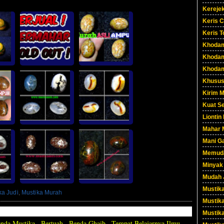
Kereje
Keris C
Keris T
Khoda
Khoda
Khoda
Khusus
Kirim 
Kuat S
Liontin
Mahar 
Mani Ga
Memuda
Minyak
Mudah 
Mustika
ka Judi
,
Mustika Murah
Mustika
Mustik
da Mustika , Bertuah , Benda Ghaib , Tempat Belajarnya Ilmu