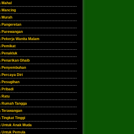
a Mahal
a Mancing
a Murah
a Pangeretan
a Parewangan
a Pekerja Wanita Malam
a Pemikat
a Penakluk
a Penarikan Ghaib
a Penyembuhan
 Percaya Diri
a Pesugihan
 Pribadi
a Ratu
a Rumah Tangga
a Terawangan
 Tingkat Tinggi
a Untuk Anak Muda
a Untuk Pemula