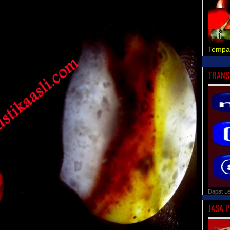
Tempa
TRANS
Dapat L
JASA 