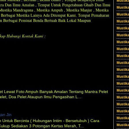
Mustik
ntra Dan Ilmu Amalan , Tempat Untuk Pengetahuan Ghaib Dan Ilmu
Mustik
, Mustika Mandraguna , Mustika Ampuh , Mustika Manjur , Mustika
Mustika
an Berbagai Mustika Lainya Ada Ditempat Kami. Tempat Pemaharan
n Berbagai Peminat Benda Bertuah Baik Lokal Maupun
Mustik
Mustika
Mustika
kup Hubungi Kontak Kami :
Mustik
Mustik
Mustik
Mustika
Mustik
Mustik
Mustik
Mustik
et Lewat Foto Ampuh Banyak Amalan Tentang Mantra Pelet
elet, Doa Pelet Ataupun Ilmu Pengasihan L...
Mustika
Mustik
Mustik
an Jin
Mustik
 Untuk Bercinta ( Hubungan Intim - Bersetubuh ) Cara
Mustik
ukup Sediakan 3 Potongan Kertas Merah, T...