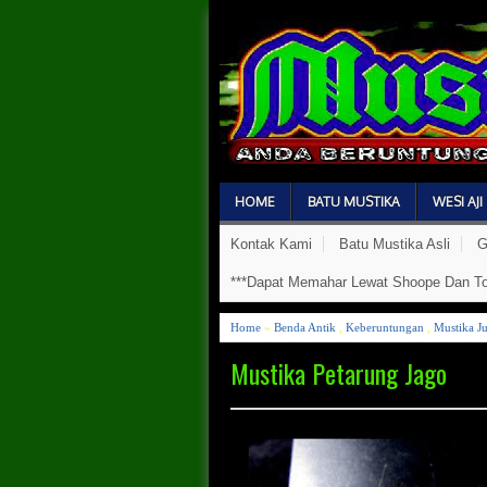
HOME
BATU MUSTIKA
WESI AJI
Kontak Kami
Batu Mustika Asli
G
***Dapat Memahar Lewat Shoope Dan To
Home
»
Benda Antik
,
Keberuntungan
,
Mustika J
Mustika Petarung Jago