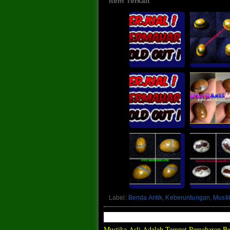
Item Terkait
Label:
Benda Antik
,
Keberuntungan
,
Musti
Mustika Asli Adalah Tempat Pemaharan Ben