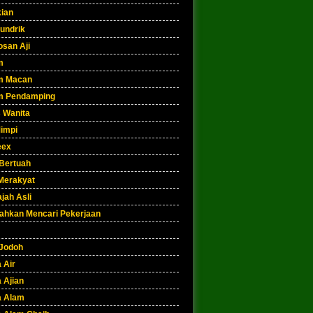
kian
undrik
osan Aji
m
m Macan
m Pendamping
 Wanita
Mimpi
eex
 Bertuah
Merakyat
jah Asli
hkan Mencari Pekerjaan
Jodoh
 Air
 Ajian
a Alam