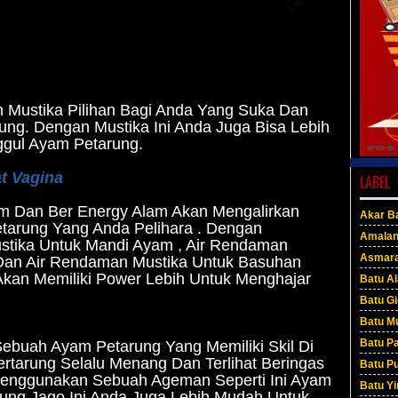
h Mustika Pilihan Bagi Anda Yang Suka Dan
ng. Dengan Mustika Ini Anda Juga Bisa Lebih
ggul Ayam Petarung.
t Vagina
LABEL
m Dan Ber Energy Alam Akan Mengalirkan
Akar Ba
arung Yang Anda Pelihara . Dengan
Amala
tika Untuk Mandi Ayam , Air Rendaman
Asmar
Dan Air Rendaman Mustika Untuk Basuhan
kan Memiliki Power Lebih Untuk Menghajar
Batu A
Batu G
Batu M
Batu P
Sebuah Ayam Petarung Yang Memiliki Skil Di
ertarung Selalu Menang Dan Terlihat Beringas
Batu P
Menggunakan Sebuah Ageman Seperti Ini Ayam
Batu Yi
rung Jago Ini Anda Juga Lebih Mudah Untuk